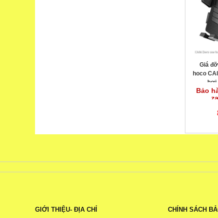
Giá đỡ
hoco CA8
hơi
Bảo hà
z
GIỚI THIỆU- ĐỊA CHỈ
CHÍNH SÁCH B