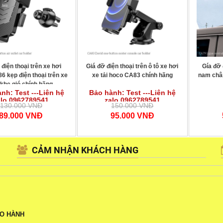
 điện thoại trên xe hơi
Giá đỡ điện thoại trên ô tô xe hơi
Gía đỡ 
6 kẹp điện thoại trên xe
xe tải hoco CA83 chính hãng
nam châm
 khe gió chính hãng
nh: Test ---Liên hệ
Bảo hành: Test ---Liên hệ
alo 0962789541
zalo 0962789541
130.000 VNĐ
150.000 VNĐ
89.000 VNĐ
95.000 VNĐ
CẢM NHẬN KHÁCH HÀNG
ẢO HÀNH