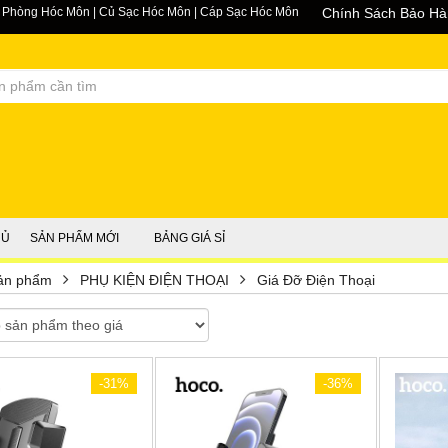
Dự Phòng Hóc Môn | Củ Sạc Hóc Môn | Cáp Sạc Hóc Môn
Chính Sách Bảo H
HỦ
SẢN PHẨM MỚI
BẢNG GIÁ SỈ
ản phẩm
PHỤ KIỆN ĐIỆN THOẠI
Giá Đỡ Điện Thoại
-31%
-36%