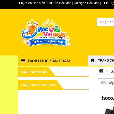
Phụ Kiện Hóc Môn | Bật Lửa Hóc Môn | Tai Nghe Hóc Môn | | Pin 
DANH MỤC SẢN PHẨM
TRANG C
S
SẢN PHẨM KHÁC
SẢN PHẨM BÁN CHẠY