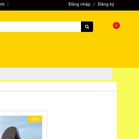
ành
Đăng nhập
Đăng ký
/
0
-38%