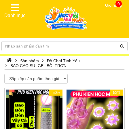
0
Giỏ hàng
Danh mục
Sản phẩm
Đồ Chơi Tình Yêu
BAO CAO SU -GEL BÔI TRƠN
-50%
-53%