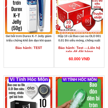
Gel bôi trơn Durex K-Y Jelly giảm
Hộp 10 cái Bao cao su OLO 001
triệu chứng khô âm đạo khi quan
0.01 Đỏ siêu mỏng, chống xuất
hệ (50g) gel ky
tinh sớm
Bảo hành: TEST
Bảo hành: Test ---Liên hệ
zalo để đặt hàng
0962789541---- 0367676369
HOẶC LIÊN HỆ QUA
60.000 VNĐ
FACEBOOK Ở CUỐI TRANG
WEB