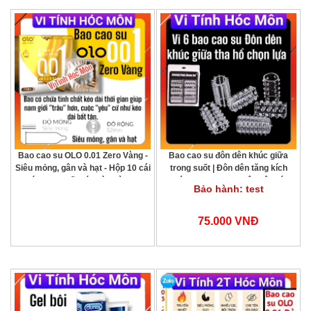
Bao cao su OLO 0.01 Zero Vàng -
Bao cao su đôn dên khúc giữa
Siêu mỏng, gân và hạt - Hộp 10 cái
trong suốt | Đôn dên tăng kích
chứa tinh chất kéo dài thời gian
thước | Bao cao su đôn dên kích
Bảo hành: test
giúp nam giới "trâu" hơn, cuộc
thích điểm G | Bộ 6 cái đôn dên
"yêu" cứ như kéo dài bất tận
cao cấp | Tăng khoái cảm cho nữ |
Đôn dên kéo dài thời gian | Phụ
75.000 VNĐ
kiện quan hệ nam nữ | Đôn dên
silicon mềm | Sextoy an toàn | Đồ
c