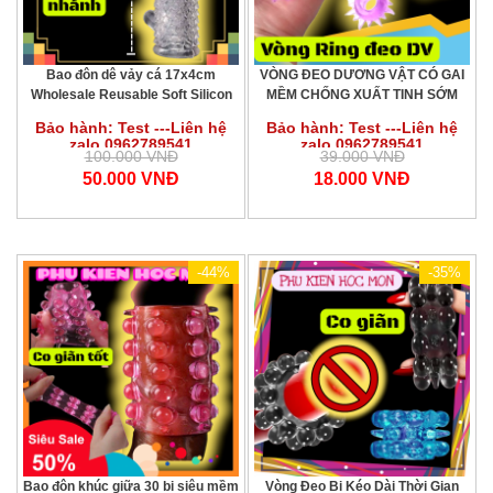
Bao đôn dê vảy cá 17x4cm
VÒNG ĐEO DƯƠNG VẬT CÓ GAI
Wholesale Reusable Soft Silicon
MỀM CHỐNG XUẤT TINH SỚM
Waterproof Condom with Spike
Snowflake Design Time-Delay
Bảo hành: Test ---Liên hệ
Bảo hành: Test ---Liên hệ
Dotted Ring Sheath for Men
Erection Ring
zalo 0962789541
zalo 0962789541
100.000 VNĐ
39.000 VNĐ
50.000 VNĐ
18.000 VNĐ
-44%
-35%
Bao đôn khúc giữa 30 bi siêu mềm
Vòng Đeo Bi Kéo Dài Thời Gian