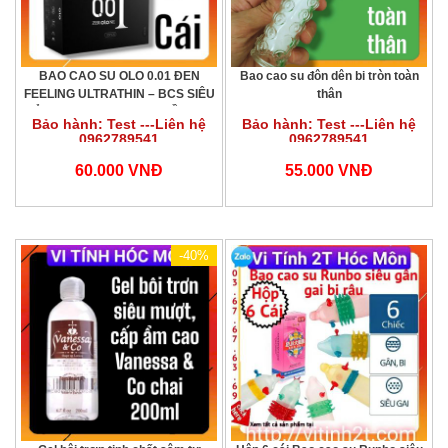
BAO CAO SU OLO 0.01 ĐEN
Bao cao su đôn dên bi tròn toàn
FEELING ULTRATHIN – BCS SIÊU
thân
MỎNG, HƯƠNG VANI, NHIỀU GEL
Bảo hành: Test ---Liên hệ
Bảo hành: Test ---Liên hệ
BÔI TRƠN – HỘP 10 BCS bao cao
0962789541
0962789541
su 001
60.000 VNĐ
55.000 VNĐ
-40%