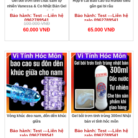
Gel bôi trơn tinh chất sâm tự
Hộp 6 cái Bao cao su Runbo siêu
nhiên Vanessa & Co Nhật Bản Gel
gân gai bi râu
bôi trơn siêu mượt, cấp ẩm cao
Bảo hành: Test ---Liên hệ
Bảo hành: Test ---Liên hệ
Vanessa & Co chai 200ml
0962789541
zalo 0962789541
100.000 VNĐ
60.000 VNĐ
65.000 VNĐ
Vòng khúc đeo nam, đôn dên khúc
Gel bôi trơn tinh trùng 300ml Nhật
giữa
bản vi tính hóc môn
Bảo hành: Test ---Liên hệ
Bảo hành: Test ---Liên hệ
zalo 0962789541
zalo 0962789541