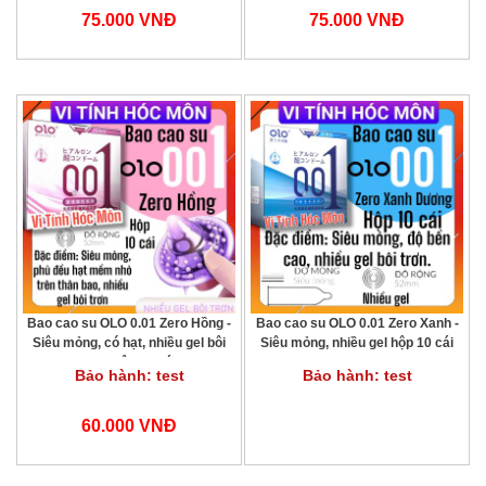
Chơi Tình Yêu Hóc Môn
Đồ chơi tình dục an toàn
75.000 VNĐ
75.000 VNĐ
Bao cao su OLO 0.01 Zero Hồng -
Bao cao su OLO 0.01 Zero Xanh -
Siêu mỏng, có hạt, nhiều gel bôi
Siêu mỏng, nhiều gel hộp 10 cái
trơn hộp 10 cái
Bảo hành: test
Bảo hành: test
60.000 VNĐ