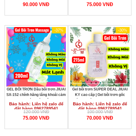
toàn thân
90.000 VNĐ
75.000 VNĐ
-37%
-30%
Gel bôi trơn SUPER DEAL JIUAI
GEL BÔI TRƠN Dầu bôi trơn JIUAI
KY cao cấp | Gel bôi trơn gốc
SX-152 chính hãng tăng khoái cảm
nước an toàn | Lubricant anal sex
| Vi Tính Hóc Môn
Bảo hành: Liên hệ zalo để
Bảo hành: Liên hệ zalo để
mượt mà | Gel pelincir chất lượng
đặt hàng 0962789541
đặt hàng 0962789541
cao | Dưỡng ẩm tự nhiên không
100.000 VNĐ
120.000 VNĐ
kích ứng | Sử dụng đa năng cho
70.000 VNĐ
75.000 VNĐ
mọi nhu cầu | Hàng nhập khẩu
chính hãng | Giá tốt mỗi ngày |
Giao