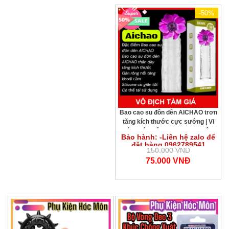
-50%
Bao cao su đôn dên AICHAO trơn
tăng kích thước cực sướng | Vi
Tính Hóc Môn | Bao cao su đôn
Bảo hành: -Liên hệ zalo để
dên AICHAO gân rồng tăng khoái
đặt hàng 0962789541
cảm mạnh
150.000 VNĐ
75.000 VNĐ