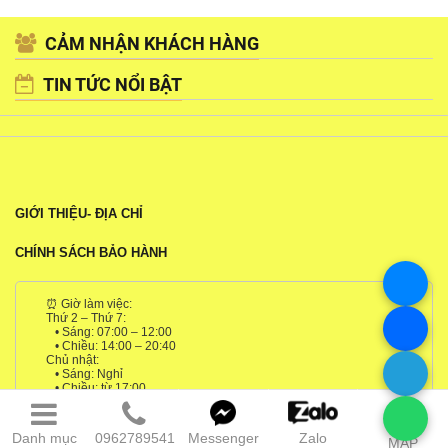
CẢM NHẬN KHÁCH HÀNG
TIN TỨC NỔI BẬT
GIỚI THIỆU- ĐỊA CHỈ
CHÍNH SÁCH BẢO HÀNH
⏰ Giờ làm việc:
Thứ 2 – Thứ 7:
• Sáng: 07:00 – 12:00
• Chiều: 14:00 – 20:40
Chủ nhật:
• Sáng: Nghỉ
• Chiều: từ 17:00
Danh mục
0962789541
Messenger
Zalo
MAP