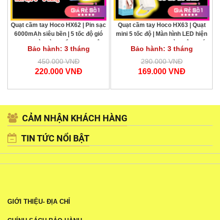
Quạt cầm tay Hoco HX62 | Pin sạc
Quạt cầm tay Hoco HX63 | Quạt
6000mAh siêu bền | 5 tốc độ gió
mini 5 tốc độ | Màn hình LED hiện
mạnh | Màn hình hiển thị sạc tiện
đại | Pin 2000mAh dùng lâu | Có
Bảo hành: 3 tháng
Bảo hành: 3 tháng
lợi | Dùng 6–17 tiếng liên tục | Quạt
móc treo tiện lợi | Quạt để bàn và
mini cao cấp chính hãng | Vi Tính
cầm tay | Vi Tính Hóc Môn
450.000 VNĐ
290.000 VNĐ
Hóc Môn
220.000 VNĐ
169.000 VNĐ
CẢM NHẬN KHÁCH HÀNG
TIN TỨC NỔI BẬT
GIỚI THIỆU- ĐỊA CHỈ