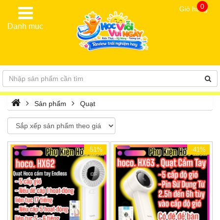
0
Giỏ hàng
Danh mục
Sản phẩm
Quạt
-51%
-41%