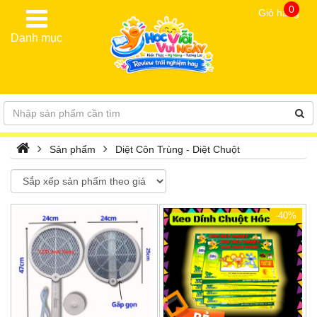
0
Giỏ hàng
Danh mục
Sản phẩm
Diệt Côn Trùng - Diệt Chuột
-40%