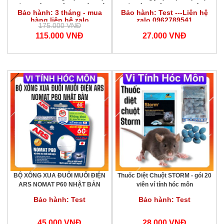
Quả An Toàn Gia Đình | Vi Tính Hóc
Quả | Hàng Thái Lan | An Toàn &
Bảo hành: 3 tháng - mua
Bảo hành: Test ---Liên hệ
Môn
Nhanh | Giá Tốt | Mua Ngay | Vi
hàng liên hệ zalo
zalo 0962789541
Tính Hóc Môn
175.000 VNĐ
0962789541
115.000 VNĐ
27.000 VNĐ
BỘ XÔNG XUA ĐUỔI MUỖI ĐIỆN
Thuốc Diệt Chuột STORM - gói 20
ARS NOMAT P60 NHẬT BẢN
viên ví tính hóc môn
Bảo hành: Test
Bảo hành: Test
45.000 VNĐ
28.000 VNĐ