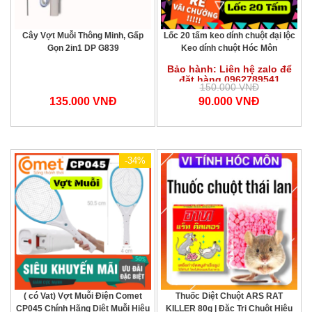
Cây Vợt Muỗi Thông Minh, Gấp
Lốc 20 tấm keo dính chuột đại lộc
Gọn 2in1 DP G839
Keo dính chuột Hóc Môn
Bảo hành: Liên hệ zalo để
đặt hàng 0962789541
150.000 VNĐ
135.000 VNĐ
90.000 VNĐ
-34%
( có Vat) Vợt Muỗi Điện Comet
Thuốc Diệt Chuột ARS RAT
CP045 Chính Hãng Diệt Muỗi Hiệu
KILLER 80g | Đặc Trị Chuột Hiệu