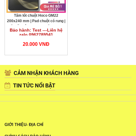
Tấm lót chuột Hoco GM22
200x240 mm | Pad chuột có rung |
Bề mặt siêu mượt | Chống trượt
Bảo hành: Test ---Liên hệ
tốt | Gaming office | Chính hãng giá
zalo 0962789541
rẻ | Vi Tính Hóc Môn
20.000 VNĐ
CẢM NHẬN KHÁCH HÀNG
TIN TỨC NỔI BẬT
GIỚI THIỆU- ĐỊA CHỈ