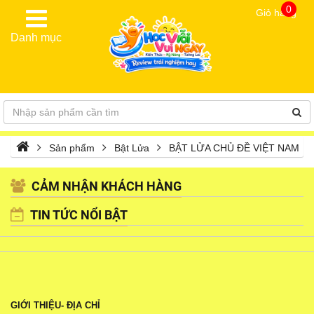
0
Giỏ hàng
Danh mục
Sản phẩm
Bật Lửa
BẬT LỬA CHỦ ĐỀ VIỆT NAM
CẢM NHẬN KHÁCH HÀNG
TIN TỨC NỔI BẬT
GIỚI THIỆU- ĐỊA CHỈ