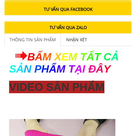
TƯ VẤN QUA FACEBOOK
TƯ VẤN QUA ZALO
THÔNG TIN SẢN PHẨM
NHẬN XÉT
B
Ấ
M
X
E
M
T
Ấ
T
C
Ả
S
Ả
N
P
H
Ẩ
M
T
Ạ
I
Đ
Â
Y
VIDEO SẢN PHẨM