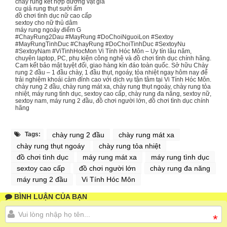
chày rung kết hợp dương vật giả
cu giả rung thụt sưởi ấm
đồ chơi tình dục nữ cao cấp
sextoy cho nữ thủ dâm
máy rung ngoáy điểm G
#ChayRung2Dau #MayRung #DoChoiNguoiLon #Sextoy
#MayRungTinhDuc #ChayRung #DoChoiTinhDuc #SextoyNu
#SextoyNam #ViTinhHocMon Vi Tính Hóc Môn – Uy tín lâu năm,
chuyên laptop, PC, phụ kiện công nghệ và đồ chơi tình dục chính hãng.
Cam kết bảo mật tuyệt đối, giao hàng kín đáo toàn quốc. Sở hữu Chày
rung 2 đầu – 1 đầu chày, 1 đầu thụt, ngoáy, tỏa nhiệt ngay hôm nay để
trải nghiệm khoái cảm đỉnh cao với dịch vụ tận tâm tại Vi Tính Hóc Môn.
chày rung 2 đầu, chày rung mát xa, chày rung thụt ngoáy, chày rung tỏa
nhiệt, máy rung tình dục, sextoy cao cấp, chày rung đa năng, sextoy nữ,
sextoy nam, máy rung 2 đầu, đồ chơi người lớn, đồ chơi tình dục chính
hãng
Tags:
chày rung 2 đầu
chày rung mát xa
chày rung thụt ngoáy
chày rung tỏa nhiệt
đồ chơi tình dục
máy rung mát xa
máy rung tình dục
sextoy cao cấp
đồ chơi người lớn
chày rung đa năng
máy rung 2 đầu
Vi Tính Hóc Môn
BÌNH LUẬN CỦA BẠN
*