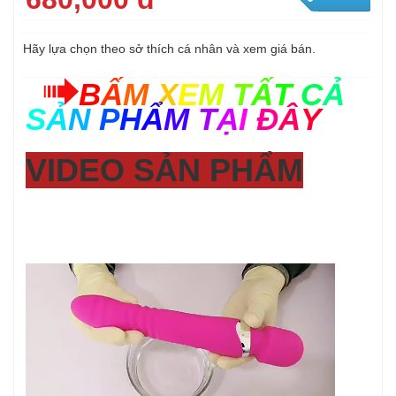
Hãy lựa chọn theo sở thích cá nhân và xem giá bán.
B
Ấ
M
X
E
M
T
Ấ
T
C
Ả
S
Ả
N
P
H
Ẩ
M
T
Ạ
I
Đ
Â
Y
VIDEO SẢN PHẨM