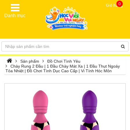
0
Giỏ hàng
Danh mục
Sản phẩm
Đồ Chơi Tình Yêu
Chày Rung 2 Đầu | 1 Đầu Chày Mát Xa | 1 Đầu Thụt Ngoáy
Tỏa Nhiệt | Đồ Chơi Tình Dục Cao Cấp | Vi Tính Hóc Môn