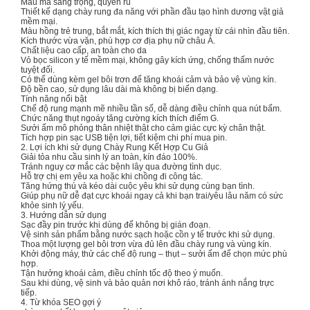
Mẫu mã sang trọng, quyến rũ
Thiết kế dạng chày rung đa năng với phần đầu tạo hình dương vật giả
mềm mại.
Màu hồng trẻ trung, bắt mắt, kích thích thị giác ngay từ cái nhìn đầu tiên.
Kích thước vừa vặn, phù hợp cơ địa phụ nữ châu Á.
Chất liệu cao cấp, an toàn cho da
Vỏ bọc silicon y tế mềm mại, không gây kích ứng, chống thấm nước
tuyệt đối.
Có thể dùng kèm gel bôi trơn để tăng khoái cảm và bảo vệ vùng kín.
Độ bền cao, sử dụng lâu dài mà không bị biến dạng.
Tính năng nổi bật
Chế độ rung mạnh mẽ nhiều tần số, dễ dàng điều chỉnh qua nút bấm.
Chức năng thụt ngoáy tăng cường kích thích điểm G.
Sưởi ấm mô phỏng thân nhiệt thật cho cảm giác cực kỳ chân thật.
Tích hợp pin sạc USB tiện lợi, tiết kiệm chi phí mua pin.
2. Lợi ích khi sử dụng Chày Rung Kết Hợp Cu Giả
Giải tỏa nhu cầu sinh lý an toàn, kín đáo 100%.
Tránh nguy cơ mắc các bệnh lây qua đường tình dục.
Hỗ trợ chị em yêu xa hoặc khi chồng đi công tác.
Tăng hứng thú và kéo dài cuộc yêu khi sử dụng cùng bạn tình.
Giúp phụ nữ dễ đạt cực khoái ngay cả khi bạn trai/yêu lâu năm có sức
khỏe sinh lý yếu.
3. Hướng dẫn sử dụng
Sạc đầy pin trước khi dùng để không bị gián đoạn.
Vệ sinh sản phẩm bằng nước sạch hoặc cồn y tế trước khi sử dụng.
Thoa một lượng gel bôi trơn vừa đủ lên đầu chày rung và vùng kín.
Khởi động máy, thử các chế độ rung – thụt – sưởi ấm để chọn mức phù
hợp.
Tận hưởng khoái cảm, điều chỉnh tốc độ theo ý muốn.
Sau khi dùng, vệ sinh và bảo quản nơi khô ráo, tránh ánh nắng trực
tiếp.
4. Từ khóa SEO gợi ý