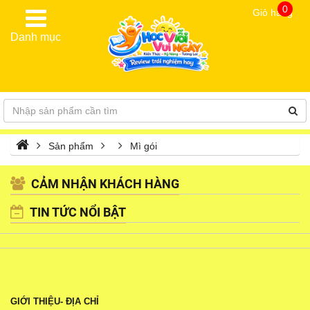
0
Giỏ hàng
Danh mục
Sản phẩm
Mì gói
CẢM NHẬN KHÁCH HÀNG
TIN TỨC NỔI BẬT
GIỚI THIỆU- ĐỊA CHỈ