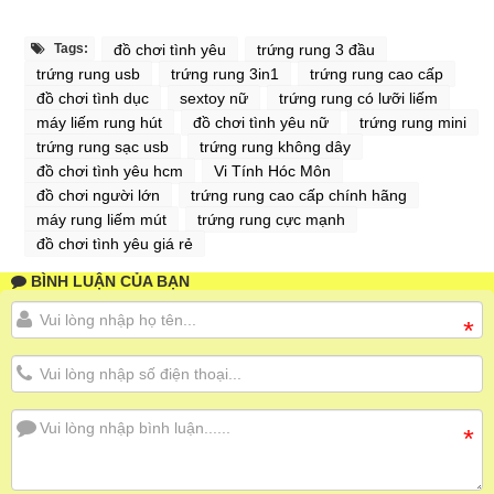
Tags:
đồ chơi tình yêu
trứng rung 3 đầu
trứng rung usb
trứng rung 3in1
trứng rung cao cấp
đồ chơi tình dục
sextoy nữ
trứng rung có lưỡi liếm
máy liếm rung hút
đồ chơi tình yêu nữ
trứng rung mini
trứng rung sạc usb
trứng rung không dây
đồ chơi tình yêu hcm
Vi Tính Hóc Môn
đồ chơi người lớn
trứng rung cao cấp chính hãng
máy rung liếm mút
trứng rung cực mạnh
đồ chơi tình yêu giá rẻ
BÌNH LUẬN CỦA BẠN
*
*