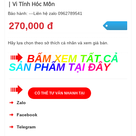
| Vi Tính Hóc Môn
Bảo hành: ---Liên hệ zalo 0962789541
270,000 đ
Hãy lựa chọn theo sở thích cá nhân và xem giá bán.
B
Ấ
M
X
E
M
T
Ấ
T
C
Ả
S
Ả
N
P
H
Ẩ
M
T
Ạ
I
Đ
Â
Y
CÓ THỂ TƯ VẤN NHANH TẠI
Zalo
Facebook
Telegram