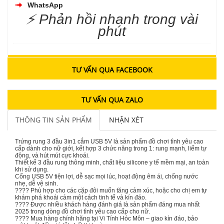
WhatsApp
⚡ Phản hồi nhanh trong vài
phút
TƯ VẤN QUA FACEBOOK
TƯ VẤN QUA ZALO
THÔNG TIN SẢN PHẨM
NHẬN XÉT
Trứng rung 3 đầu 3in1 cắm USB 5V là sản phẩm đồ chơi tình yêu cao
cấp dành cho nữ giới, kết hợp 3 chức năng trong 1: rung mạnh, liếm tự
động, và hút mút cực khoái.
Thiết kế 3 đầu rung thông minh, chất liệu silicone y tế mềm mại, an toàn
khi sử dụng.
Cổng USB 5V tiện lợi, dễ sạc mọi lúc, hoạt động êm ái, chống nước
nhẹ, dễ vệ sinh.
???? Phù hợp cho các cặp đôi muốn tăng cảm xúc, hoặc cho chị em tự
khám phá khoái cảm một cách tinh tế và kín đáo.
???? Được nhiều khách hàng đánh giá là sản phẩm đáng mua nhất
2025 trong dòng đồ chơi tình yêu cao cấp cho nữ.
???? Mua hàng chính hãng tại Vi Tính Hóc Môn – giao kín đáo, bảo