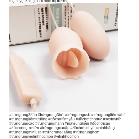
mật tuyệt đối, giá tốt nhất thị trường.
#trứngrung3đầu #trứngrung3in1 #trứngrungusb #trứngrungliếmvàhút
#trứngrungliệmtựđộng #đồchơitìnhyêu #đồchơitìnhdục #sextoynữ
#trứngrungcao #trứngrungmạnh #máyrungliếm #đồchơicao
#đồchơingườilớn #trứngrungcaoấp #đồchơitìnhyêuchínhhãng
#trứngrungminiusb #trứngrungđaăng #trứngrunghcm
#trứngrungvietinhhocmon #vitinhhocmon